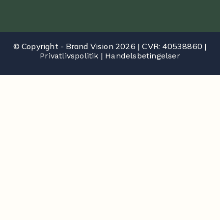
© Copyright - Brand Vision 2026 | CVR: 40538860 |
|
Privatlivspolitik
Handelsbetingelser